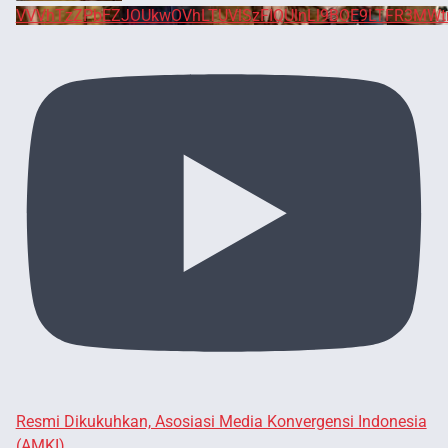
VVVhTzZPbEZJOUkwOVhLTUVlSzFIQUlnLl9BOE9LTFR3MWt
Resmi Dikukuhkan, Asosiasi Media Konvergensi Indonesia
(AMKI)