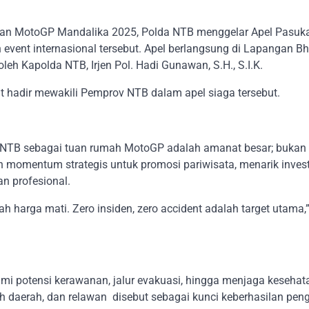
ran MotoGP Mandalika 2025, Polda NTB menggelar Apel Pasuk
event internasional tersebut. Apel berlangsung di Lapangan B
eh Kapolda NTB, Irjen Pol. Hadi Gunawan, S.H., S.I.K.
t hadir mewakili Pemprov NTB dalam apel siaga tersebut.
NTB sebagai tuan rumah MotoGP adalah amanat besar; bukan
 momentum strategis untuk promosi pariwisata, menarik invest
n profesional.
h harga mati. Zero insiden, zero accident adalah target utama,
 potensi kerawanan, jalur evakuasi, hingga menjaga kesehata
ntah daerah, dan relawan disebut sebagai kunci keberhasilan p