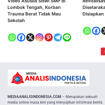
Video Asusila Siswi SMP di
Revitalisa
Lombok Tengah, Korban
Disetaraka
Trauma Berat Tidak Mau
Disiapkan
Sekolah
MEDIAANALISINDONESIA.COM
– Merupakan sebuah
media online masa kini yang menyajikan informasi berita