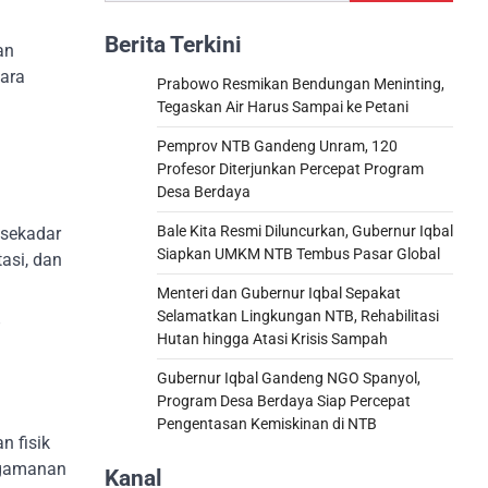
Berita Terkini
an
hara
Prabowo Resmikan Bendungan Meninting,
Tegaskan Air Harus Sampai ke Petani
Pemprov NTB Gandeng Unram, 120
Profesor Diterjunkan Percepat Program
Desa Berdaya
Bale Kita Resmi Diluncurkan, Gubernur Iqbal
 sekadar
Siapkan UMKM NTB Tembus Pasar Global
asi, dan
Menteri dan Gubernur Iqbal Sepakat
Selamatkan Lingkungan NTB, Rehabilitasi
”
Hutan hingga Atasi Krisis Sampah
Gubernur Iqbal Gandeng NGO Spanyol,
Program Desa Berdaya Siap Percepat
Pengentasan Kemiskinan di NTB
n fisik
engamanan
Kanal