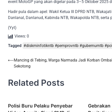
event MotoGP yang akan digelar pada 3–5 Oktober 2025 di
Hadir pula dalam apel: Wakil Ketua III DPRD NTB, Wakaja
Danlanal, Danlanud, Kabinda NTB, Wakapolda NTB, serta
(Yyt)
Views:
0
Tagged
#diskminfotikntb #pemprovntb #gubernurntb #po
Post
⟵
Mancing di Tebing, Warga Narmada Jadi Korban Ombak
Sekotong
navigation
Related Posts
Polisi Buru Pelaku Penyebar
Gebrakan I