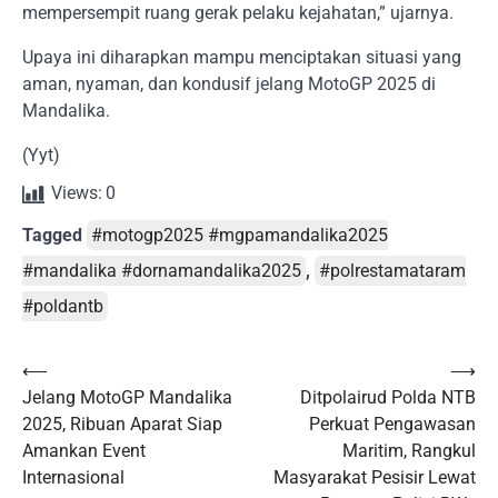
mempersempit ruang gerak pelaku kejahatan,” ujarnya.
Upaya ini diharapkan mampu menciptakan situasi yang
aman, nyaman, dan kondusif jelang MotoGP 2025 di
Mandalika.
(Yyt)
Views:
0
Tagged
#motogp2025 #mgpamandalika2025
#mandalika #dornamandalika2025
,
#polrestamataram
#poldantb
Post
⟵
⟶
Jelang MotoGP Mandalika
Ditpolairud Polda NTB
navigation
2025, Ribuan Aparat Siap
Perkuat Pengawasan
Amankan Event
Maritim, Rangkul
Internasional
Masyarakat Pesisir Lewat