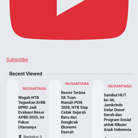
Subscribe
Recent Viewed
NUSANTARA
NUSANTARA
NUSANTARA
Resmi Terima
Sambut HUT
Wagub NTB
SK Tuan
ke-56,
Tegaskan Kritik
Rumah PON
Jamkrindo
DPRD Jadi
2028, NTB Siap
Gelar Donor
Evaluasi Besar
Cetak Sejarah
Darah dan
APBD 2025, Ini
Baru dan
Program Sosial
Fokus
Dongkrak
untuk Ribuan
Utamanya
Ekonomi
Anak Indonesia
Daerah
Redaksi 3