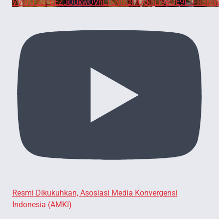
VVVhTzZPbEZJOUkwOVhLTUVlSzFIQUlnLl9BOE9LTFR3MW
Resmi Dikukuhkan, Asosiasi Media Konvergensi
Indonesia (AMKI)