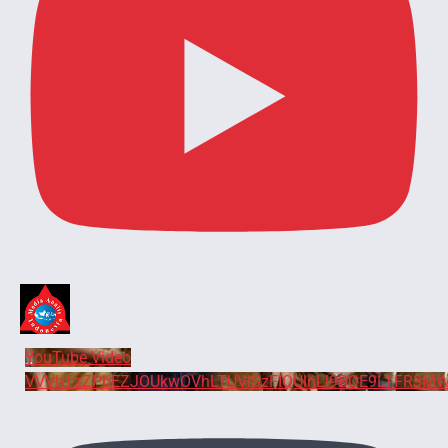
YouTube Video
VVVhTzZPbEZJOUkwOVhLTUVlSzFIQUlnLl9BOE9LTFR3MW