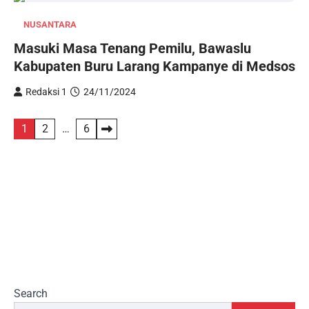
NUSANTARA
Masuki Masa Tenang Pemilu, Bawaslu
Kabupaten Buru Larang Kampanye di Medsos
Redaksi 1
24/11/2024
Posts
1
2
…
6
pagination
Search