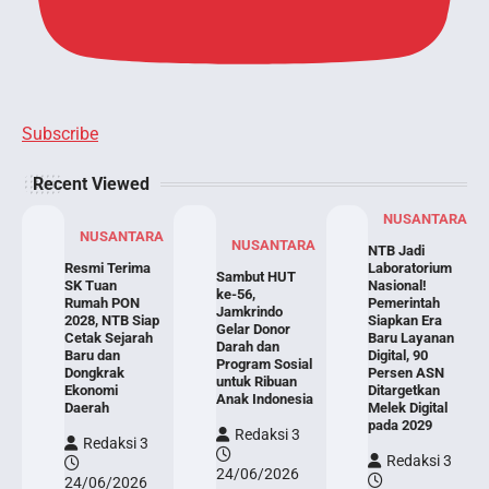
Subscribe
Recent Viewed
NUSANTARA
NUSANTARA
NUSANTARA
NTB Jadi
Resmi Terima
Laboratorium
Sambut HUT
SK Tuan
Nasional!
ke-56,
Rumah PON
Pemerintah
Jamkrindo
2028, NTB Siap
Siapkan Era
Gelar Donor
Cetak Sejarah
Baru Layanan
Darah dan
Baru dan
Digital, 90
Program Sosial
Dongkrak
Persen ASN
untuk Ribuan
Ekonomi
Ditargetkan
Anak Indonesia
Daerah
Melek Digital
pada 2029
Redaksi 3
Redaksi 3
Redaksi 3
24/06/2026
24/06/2026