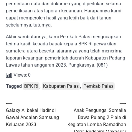
permintaan data dan dokumen yang diperlukan selama
pemeriksaan atas laporan keuangan. Harapannya kami
dapat memperoleh hasil yang lebih baik dari tahun
sebelumnya, tuturnya.
Akhir sambutannya, kami Pemkab Palas mengucapkan
terima kasih kepada bapak kepala BPK RI perwakilan
sumatera utara beserta jajarannya yang telah menerima
laporan keuangan pemerintah daerah Kabupaten Padang
Lawas tahun anggaran 2023. Pungkasnya. (081)
Views:
0
Tagged
BPK RI
,
Kabupaten Palas
,
Pemkab Palas
Post
⟵
⟶
Galaxy AI bakal Hadir di
Anak Pengungsi Somalia
navigation
Gawai Andalan Samsung
Bawa Pulang 2 Piala di
Keluaran 2023
Kegiatan Lomba Ramadhan
Ceria Rudenim Makassar