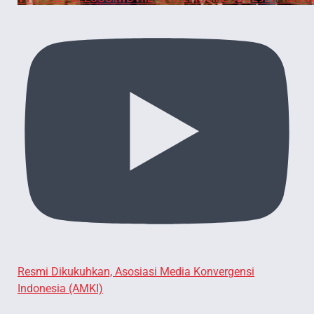
Resmi Dikukuhkan, Asosiasi Media Konvergensi
Indonesia (AMKI)