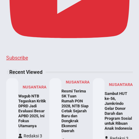
Subscribe
Recent Viewed
NUSANTARA
NUSANTARA
NUSANTARA
Resmi Terima
Sambut HUT
Wagub NTB
SK Tuan
ke-56,
Tegaskan Kritik
Rumah PON
Jamkrindo
DPRD Jadi
2028, NTB Siap
Gelar Donor
Evaluasi Besar
Cetak Sejarah
Darah dan
APBD 2025, Ini
Baru dan
Program Sosial
Fokus
Dongkrak
untuk Ribuan
Utamanya
Ekonomi
Anak Indonesia
Daerah
Redaksi 3
Redaksi 3