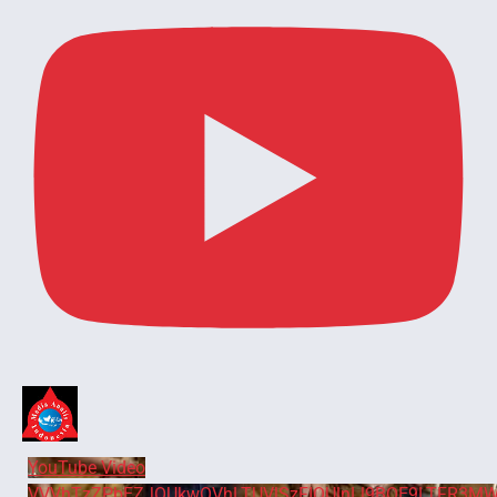
YouTube Video
VVVhTzZPbEZJOUkwOVhLTUVlSzFIQUlnLl9BOE9LTFR3MW