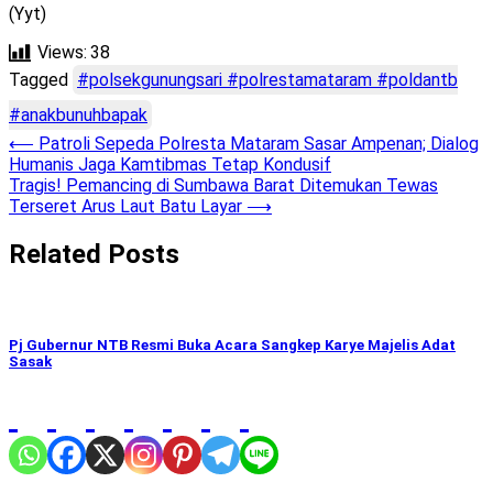
(Yyt)
Views:
38
Tagged
#polsekgunungsari #polrestamataram #poldantb
#anakbunuhbapak
Post
⟵
Patroli Sepeda Polresta Mataram Sasar Ampenan; Dialog
Humanis Jaga Kamtibmas Tetap Kondusif
navigation
Tragis! Pemancing di Sumbawa Barat Ditemukan Tewas
Terseret Arus Laut Batu Layar
⟶
Related Posts
Pj Gubernur NTB Resmi Buka Acara Sangkep Karye Majelis Adat
Sasak