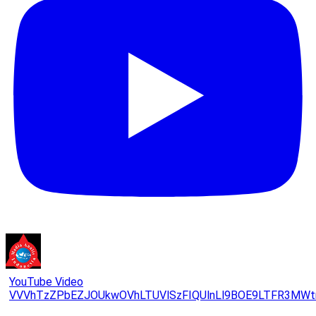
YouTube Video
VVVhTzZPbEZJOUkwOVhLTUVlSzFIQUlnLl9BOE9LTFR3MWt