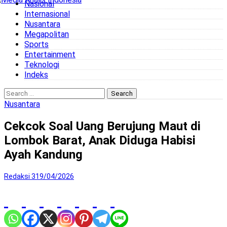
Nasional
to
Internasional
content
Nusantara
Megapolitan
Sports
Entertainment
Teknologi
Indeks
Search
for:
Nusantara
Cekcok Soal Uang Berujung Maut di
Lombok Barat, Anak Diduga Habisi
Ayah Kandung
Redaksi 3
19/04/2026