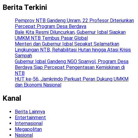
Berita Terkini
Pemprov NTB Gandeng Unram, 22 Profesor Diterjunkan
Percepat Program Desa Berdaya
Bale Kita Resmi Diluncurkan, Gubernur Iqbal Siapkan
UMKM NTB Tembus Pasar Global
Menteri dan Gubernur Iqbal Sepakat Selamatkan
Lingkungan NTB, Rehabilitasi Hutan hingga Atasi Krisis
Sampah
Gubernur Iqbal Gandeng NGO Spanyol, Program Desa
Berdaya Siap Percepat Pengentasan Kemiskinan di
NTB
HUT ke-56, Jamkrindo Perkuat Peran Dukung UMKM
dan Ekonomi Nasional
Kanal
Berita Lainnya
Entertainment
Internasional
Megapolitan
Nasional