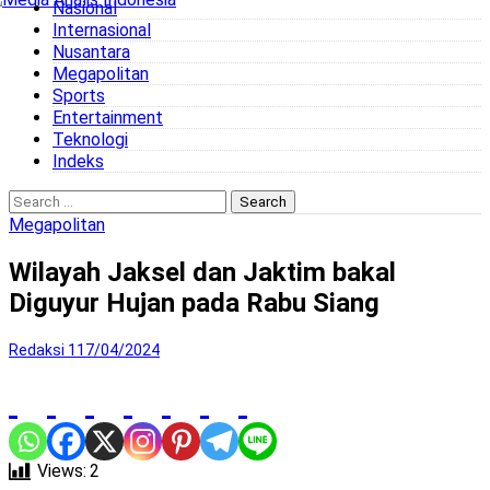
Nasional
to
Internasional
content
Nusantara
Megapolitan
Sports
Entertainment
Teknologi
Indeks
Search
for:
Megapolitan
Wilayah Jaksel dan Jaktim bakal
Diguyur Hujan pada Rabu Siang
Redaksi 1
17/04/2024
Views:
2