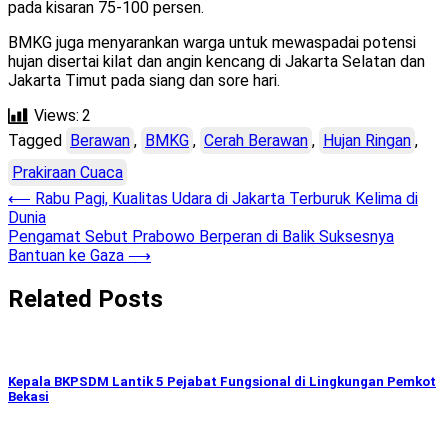
pada kisaran 75-100 persen.
BMKG juga menyarankan warga untuk mewaspadai potensi
hujan disertai kilat dan angin kencang di Jakarta Selatan dan
Jakarta Timut pada siang dan sore hari.
Views:
2
Tagged
Berawan
,
BMKG
,
Cerah Berawan
,
Hujan Ringan
,
Prakiraan Cuaca
Post
⟵
Rabu Pagi, Kualitas Udara di Jakarta Terburuk Kelima di
Dunia
navigation
Pengamat Sebut Prabowo Berperan di Balik Suksesnya
Bantuan ke Gaza
⟶
Related Posts
Kepala BKPSDM Lantik 5 Pejabat Fungsional di Lingkungan Pemkot
Bekasi