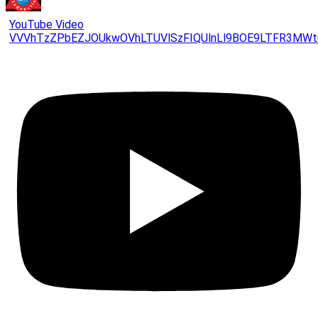
YouTube Video
VVVhTzZPbEZJOUkwOVhLTUVlSzFIQUlnLl9BOE9LTFR3MWt