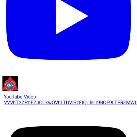
YouTube Video
VVVhTzZPbEZJOUkwOVhLTUVlSzFIQUlnLl9BOE9LTFR3MWt