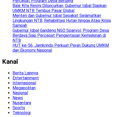
Percepat Program Desa Berdaya
Bale Kita Resmi Diluncurkan, Gubernur Iqbal Siapkan
UMKM NTB Tembus Pasar Global
Menteri dan Gubernur Iqbal Sepakat Selamatkan
Lingkungan NTB, Rehabilitasi Hutan hingga Atasi Krisis
Sampah
Gubernur Iqbal Gandeng NGO Spanyol, Program Desa
Berdaya Siap Percepat Pengentasan Kemiskinan di
NTB
HUT ke-56, Jamkrindo Perkuat Peran Dukung UMKM
dan Ekonomi Nasional
Kanal
Berita Lainnya
Entertainment
Internasional
Megapolitan
Nasional
News
Nusantara
Sports
Teknologi