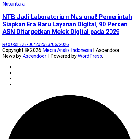
Nusantara
NTB Jadi Laboratorium Nasional! Pemerintah
Siapkan Era Baru Layanan Digital, 90 Persen
ASN Ditargetkan Melek Digital pada 2029
Redaksi 3
23/06/2026
23/06/2026
Copyright © 2026
Media Analis Indonesia
| Ascendoor
News by
Ascendoor
| Powered by
WordPress
.
Twitter
Instagram
YouTube
Facebook