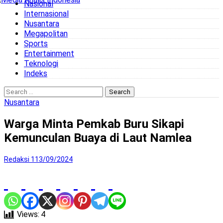
Nasional
to
Internasional
content
Nusantara
Megapolitan
Sports
Entertainment
Teknologi
Indeks
Search
for:
Nusantara
Warga Minta Pemkab Buru Sikapi
Kemunculan Buaya di Laut Namlea
Redaksi 1
13/09/2024
Views:
4