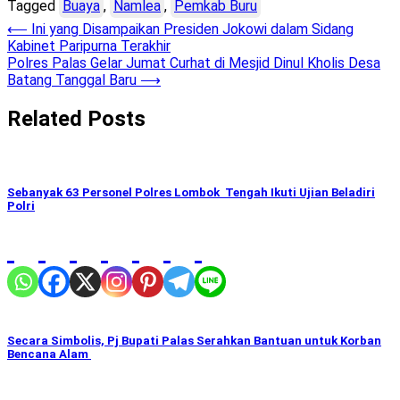
Tagged
Buaya
,
Namlea
,
Pemkab Buru
Post
⟵
Ini yang Disampaikan Presiden Jokowi dalam Sidang
Kabinet Paripurna Terakhir
navigation
Polres Palas Gelar Jumat Curhat di Mesjid Dinul Kholis Desa
Batang Tanggal Baru
⟶
Related Posts
Sebanyak 63 Personel Polres Lombok Tengah Ikuti Ujian Beladiri
Polri
Secara Simbolis, Pj Bupati Palas Serahkan Bantuan untuk Korban
Bencana Alam