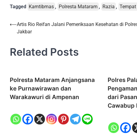
Tagged
Kamtibmas
,
Polresta Mataram
,
Razia
,
Tempat
Post
⟵
Artis Rio Reifan Jalani Pemeriksaan Kesehatan di Polre
Jakbar
navigation
Related Posts
Polresta Mataram Anjangsana
Polres Pa
ke Purnawirawan dan
Pengaman
Warakawuri di Ampenan
dari Pasa
Cawabup P