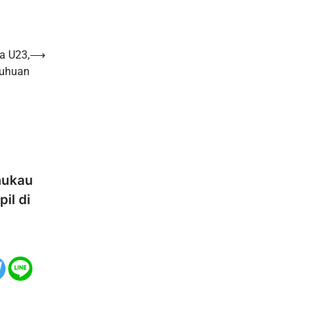
a U23,
⟶
buhuan
mukau
il di