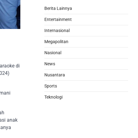
Berita Lainnya
Entertainment
Internasional
Megapolitan
Nasional
News
araoke di
2024)
Nusantara
Sports
emani
Teknologi
ah
asi anak
danya