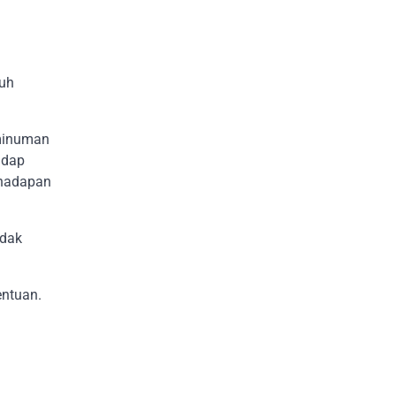
ruh
 minuman
adap
ihadapan
ndak
entuan.