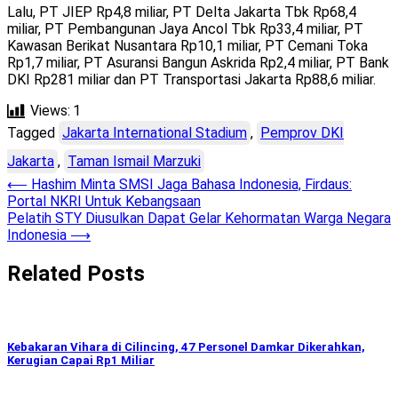
Lalu, PT JIEP Rp4,8 miliar, PT Delta Jakarta Tbk Rp68,4
miliar, PT Pembangunan Jaya Ancol Tbk Rp33,4 miliar, PT
Kawasan Berikat Nusantara Rp10,1 miliar, PT Cemani Toka
Rp1,7 miliar, PT Asuransi Bangun Askrida Rp2,4 miliar, PT Bank
DKI Rp281 miliar dan PT Transportasi Jakarta Rp88,6 miliar.
Views:
1
Tagged
Jakarta International Stadium
,
Pemprov DKI
Jakarta
,
Taman Ismail Marzuki
Post
⟵
Hashim Minta SMSI Jaga Bahasa Indonesia, Firdaus:
Portal NKRI Untuk Kebangsaan
navigation
Pelatih STY Diusulkan Dapat Gelar Kehormatan Warga Negara
Indonesia
⟶
Related Posts
Kebakaran Vihara di Cilincing, 47 Personel Damkar Dikerahkan,
Kerugian Capai Rp1 Miliar