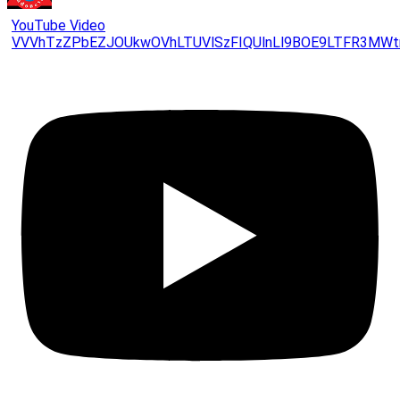
YouTube Video
VVVhTzZPbEZJOUkwOVhLTUVlSzFIQUlnLl9BOE9LTFR3MWt