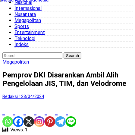
Nasional
to
Internasional
content
Nusantara
Megapolitan
Sports
Entertainment
Teknologi
Indeks
Search
for:
Megapolitan
Pemprov DKI Disarankan Ambil Alih
Pengelolaan JIS, TIM, dan Velodrome
Redaksi 1
28/04/2024
Views:
1