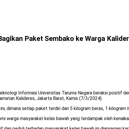
Bagikan Paket Sembako ke Warga Kalide
Teknologi Informasi Universitas Taruma Negara beraksi positi
atan Kalideres, Jakarta Barat, Kamis (7/3/2024).
i, dimana setiap paket terdiri dari 5 kilogram beras, 1 kilogram 
omi warga masyarakat kelas bawah yang terdampak oleh kenaikan
tif dan peduli terhadap masyarakat kelas bawah ini diapresiasi k