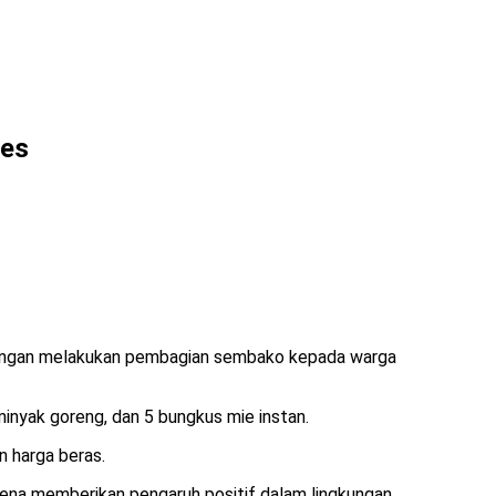
res
f dengan melakukan pembagian sembako kepada warga
minyak goreng, dan 5 bungkus mie instan.
 harga beras.
arena memberikan pengaruh positif dalam lingkungan