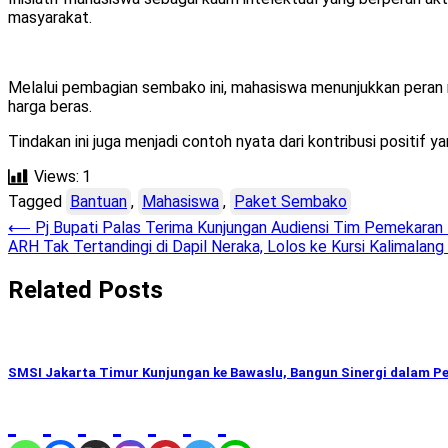
masyarakat.
Melalui pembagian sembako ini, mahasiswa menunjukkan peran
harga beras.
Tindakan ini juga menjadi contoh nyata dari kontribusi positif
Views:
1
Tagged
Bantuan
,
Mahasiswa
,
Paket Sembako
Post
⟵
Pj Bupati Palas Terima Kunjungan Audiensi Tim Pemekaran
ARH Tak Tertandingi di Dapil Neraka, Lolos ke Kursi Kalimalang
navigation
Related Posts
SMSI Jakarta Timur Kunjungan ke Bawaslu, Bangun Sinergi dalam P