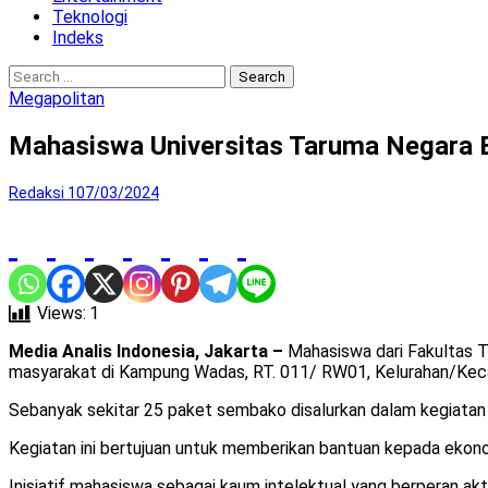
Teknologi
Indeks
Search
for:
Megapolitan
Mahasiswa Universitas Taruma Negara 
Redaksi 1
07/03/2024
Views:
1
Media Analis Indonesia, Jakarta –
Mahasiswa dari Fakultas 
masyarakat di Kampung Wadas, RT. 011/ RW01, Kelurahan/Kecam
Sebanyak sekitar 25 paket sembako disalurkan dalam kegiatan in
Kegiatan ini bertujuan untuk memberikan bantuan kepada ekon
Inisiatif mahasiswa sebagai kaum intelektual yang berperan ak