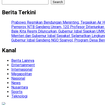
Search
Berita Terkini
Prabowo Resmikan Bendungan Meninting, Tegaskan Air H
Pemprov NTB Gandeng Unram, 120 Profesor Diterjunkan
Bale Kita Resmi Diluncurkan, Gubernur Iqbal Siapkan U
Menteri dan Gubernur Iqbal Sepakat Selamatkan Lingkung
Gubernur Iqbal Gandeng NGO Spanyol, Program Desa Ber
Kanal
Berita Lainnya
Entertainment
Internasional
Megapolitan
Nasional
News
Nusantara
Sports
Teknologi