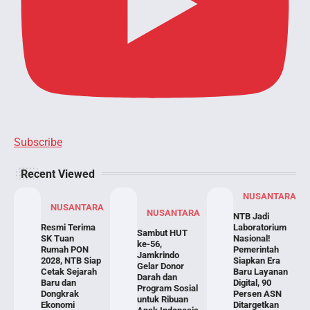
Subscribe
Recent Viewed
NUSANTARA
NUSANTARA
NUSANTARA
NTB Jadi
Resmi Terima
Laboratorium
Sambut HUT
SK Tuan
Nasional!
ke-56,
Rumah PON
Pemerintah
Jamkrindo
2028, NTB Siap
Siapkan Era
Gelar Donor
Cetak Sejarah
Baru Layanan
Darah dan
Baru dan
Digital, 90
Program Sosial
Dongkrak
Persen ASN
untuk Ribuan
Ekonomi
Ditargetkan