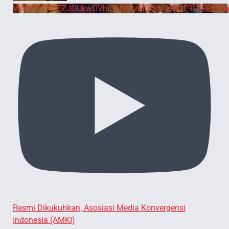
VVVhTzZPbEZJOUkwOVhLTUVlSzFIQUlnLl9BOE9LTFR3MW
Resmi Dikukuhkan, Asosiasi Media Konvergensi
Indonesia (AMKI)