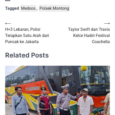
Tagged
Medsos
,
Polsek Montong
Post
⟵
⟶
H+3 Lebaran, Polisi
Taylor Swift dan Travis
navigation
Terapkan Satu Arah dari
Kelce Hadiri Festival
Puncak ke Jakarta
Coachella
Related Posts