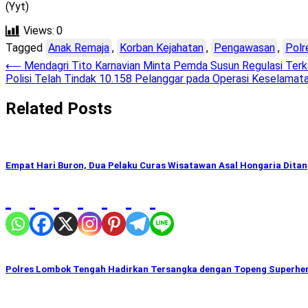
(Yyt)
Views:
0
Tagged
Anak Remaja
,
Korban Kejahatan
,
Pengawasan
,
Polr
Post
⟵
Mendagri Tito Karnavian Minta Pemda Susun Regulasi Terka
Polisi Telah Tindak 10.158 Pelanggar pada Operasi Keselamat
navigation
Related Posts
Empat Hari Buron, Dua Pelaku Curas Wisatawan Asal Hongaria Dit
Polres Lombok Tengah Hadirkan Tersangka dengan Topeng Superhero