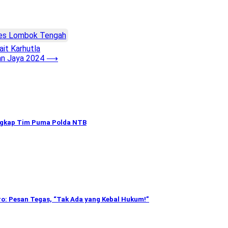
es Lombok Tengah
it Karhutla
an Jaya 2024
⟶
angkap Tim Puma Polda NTB
: Pesan Tegas, “Tak Ada yang Kebal Hukum!”