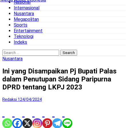
Nasional
to
Internasional
content
Nusantara
Megapolitan
Sports
Entertainment
Teknologi
Indeks
Search
for:
Nusantara
Ini yang Disampaikan Pj Bupati Palas
dalam Penutupan Sidang Paripurna
DPRD tentang LKPJ 2023
Redaksi 1
24/04/2024