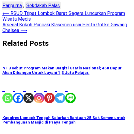
Paripurna
,
Sekdakab Palas
Post
⟵
RSUD Tripat Lombok Barat Segera Luncurkan Program
Wisata Medis
navigation
Arsenal Kokoh Puncaki Klasemen usai Pesta Gol ke Gawang
Chelsea
⟶
Related Posts
NTB Kebut Program Makan Bergizi Gratis Nasional; 450 Dapur
Akan Dibangun Untuk Layani 1,3 Juta Pelajar.
Kapolres Lombok Tengah Salurkan Bantuan 25 Sak Semen untuk
Pembangunan Masjid di Praya Tengah