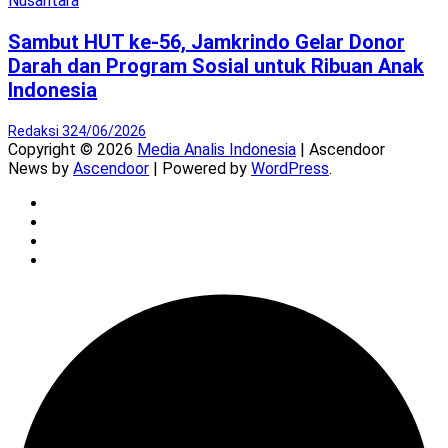
Nusantara
Sambut HUT ke-56, Jamkrindo Gelar Donor
Darah dan Program Sosial untuk Ribuan Anak
Indonesia
Redaksi 3
24/06/2026
Copyright © 2026
Media Analis Indonesia
| Ascendoor
News by
Ascendoor
| Powered by
WordPress
.
Twitter
Instagram
YouTube
Facebook