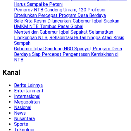
Harus Sampai ke Petani
Pemprov NTB Gandeng Unram, 120 Profesor
Diterjunkan Percepat Program Desa Berdaya
Bale Kita Resmi Diluncurkan, Gubernur Iqbal Siapkan
UMKM NTB Tembus Pasar Global
Menteri dan Gubernur Iqbal Sepakat Selamatkan
Lingkungan NTB, Rehabilitasi Hutan hingga Atasi Krisis
Sampah
Gubernur Iqbal Gandeng NGO Spanyol, Program Desa
Berdaya Siap Percepat Pengentasan Kemiskinan di
NTB
Kanal
Berita Lainnya
Entertainment
Internasional
Megapolitan
Nasional
News
Nusantara
Sports
Teknologi