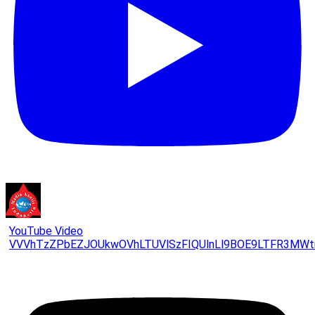
YouTube Video
VVVhTzZPbEZJOUkwOVhLTUVlSzFIQUlnLl9BOE9LTFR3MWt