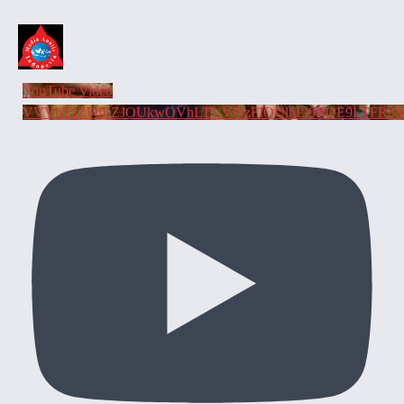
YouTube Video
VVVhTzZPbEZJOUkwOVhLTUVlSzFIQUlnLl9BOE9LTFR3