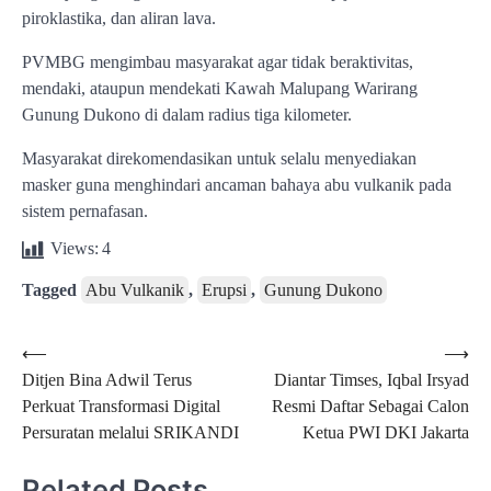
piroklastika, dan aliran lava.
PVMBG mengimbau masyarakat agar tidak beraktivitas,
mendaki, ataupun mendekati Kawah Malupang Warirang
Gunung Dukono di dalam radius tiga kilometer.
Masyarakat direkomendasikan untuk selalu menyediakan
masker guna menghindari ancaman bahaya abu vulkanik pada
sistem pernafasan.
Views:
4
Tagged
Abu Vulkanik
,
Erupsi
,
Gunung Dukono
Post
⟵
⟶
Ditjen Bina Adwil Terus
Diantar Timses, Iqbal Irsyad
navigation
Perkuat Transformasi Digital
Resmi Daftar Sebagai Calon
Persuratan melalui SRIKANDI
Ketua PWI DKI Jakarta
Related Posts