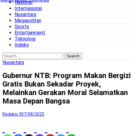
Nasional
to
Internasional
content
Nusantara
Megapolitan
Sports
Entertainment
Teknologi
Indeks
Search
for:
Nusantara
Gubernur NTB: Program Makan Bergizi
Gratis Bukan Sekadar Proyek,
Melainkan Gerakan Moral Selamatkan
Masa Depan Bangsa
Redaksi 3
07/08/2025