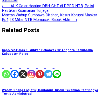
Post
⟵
LAUK Gelar Hearing DBH-CHT di DPRD NTB, Polisi
Pastikan Keamanan Terjaga
navigation
Mantan Wabup Sumbawa Ditahan, Kasus Korupsi Masker
Rp1,58 Miliar NTB Memasuki Babak Akhir
⟶
Related Posts
Kapolres Palas Kukuhkan Sebanyak 32 Anggota Paskibraka
Kabupaten Palas
Wasev Bidang Logistik, Danlanud Husein Tekankan Pentingnya
Tertib Administrasi