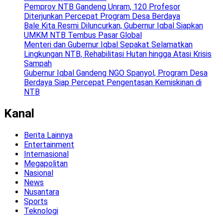
Pemprov NTB Gandeng Unram, 120 Profesor
Diterjunkan Percepat Program Desa Berdaya
Bale Kita Resmi Diluncurkan, Gubernur Iqbal Siapkan
UMKM NTB Tembus Pasar Global
Menteri dan Gubernur Iqbal Sepakat Selamatkan
Lingkungan NTB, Rehabilitasi Hutan hingga Atasi Krisis
Sampah
Gubernur Iqbal Gandeng NGO Spanyol, Program Desa
Berdaya Siap Percepat Pengentasan Kemiskinan di
NTB
Kanal
Berita Lainnya
Entertainment
Internasional
Megapolitan
Nasional
News
Nusantara
Sports
Teknologi