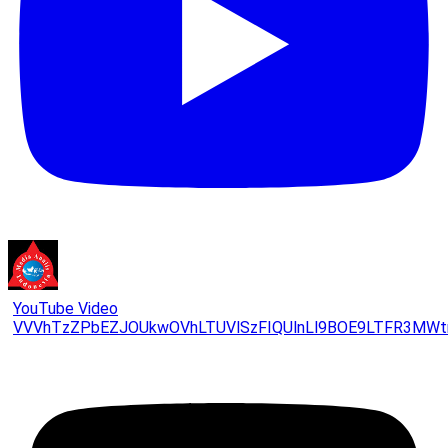
YouTube Video
VVVhTzZPbEZJOUkwOVhLTUVlSzFIQUlnLl9BOE9LTFR3MWt