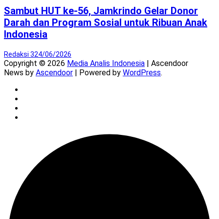
Sambut HUT ke-56, Jamkrindo Gelar Donor
Darah dan Program Sosial untuk Ribuan Anak
Indonesia
Redaksi 3
24/06/2026
Copyright © 2026
Media Analis Indonesia
| Ascendoor
News by
Ascendoor
| Powered by
WordPress
.
Twitter
Instagram
YouTube
Facebook