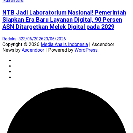
Nusantara
NTB Jadi Laboratorium Nasional! Pemerintah
Siapkan Era Baru Layanan Digital, 90 Persen
ASN Ditargetkan Melek Digital pada 2029
Redaksi 3
23/06/2026
23/06/2026
Copyright © 2026
Media Analis Indonesia
| Ascendoor
News by
Ascendoor
| Powered by
WordPress
.
Twitter
Instagram
YouTube
Facebook