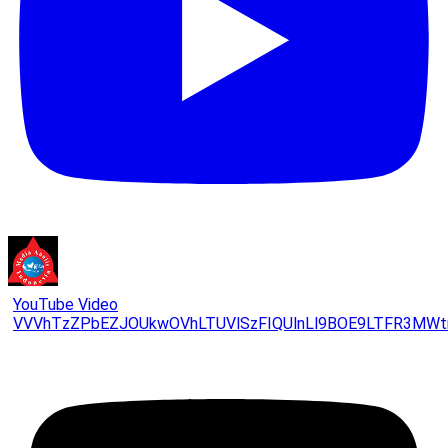
YouTube Video
VVVhTzZPbEZJOUkwOVhLTUVlSzFIQUlnLl9BOE9LTFR3MWt