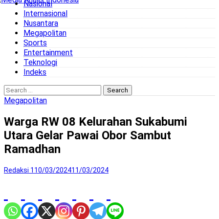
Nasional
to
Internasional
content
Nusantara
Megapolitan
Sports
Entertainment
Teknologi
Indeks
Search
for:
Megapolitan
Warga RW 08 Kelurahan Sukabumi
Utara Gelar Pawai Obor Sambut
Ramadhan
Redaksi 1
10/03/2024
11/03/2024