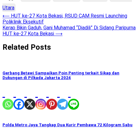
Utara
Post
⟵
HUT ke-27 Kota Bekasi, RSUD CAM Resmi Launching
Poliklinik Eksekutif
navigation
Kerap Bikin Gaduh, Gani Muhamad “Diadili” Di Sidang Paripurna
HUT ke-27 Kota Bekasi
⟶
Related Posts
Gerbang Betawi Sampaikan Poin Penting terkait Sikap dan
Dukungan di Pilkada Jakarta 2024
Polda Metro Jaya Tangkap Dua Kurir Pembawa 72 Kilogram Sabu