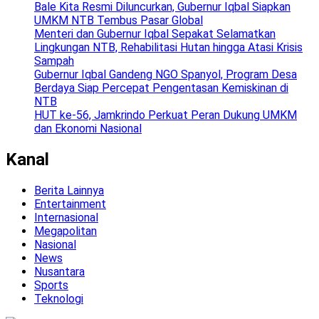
Bale Kita Resmi Diluncurkan, Gubernur Iqbal Siapkan
UMKM NTB Tembus Pasar Global
Menteri dan Gubernur Iqbal Sepakat Selamatkan
Lingkungan NTB, Rehabilitasi Hutan hingga Atasi Krisis
Sampah
Gubernur Iqbal Gandeng NGO Spanyol, Program Desa
Berdaya Siap Percepat Pengentasan Kemiskinan di
NTB
HUT ke-56, Jamkrindo Perkuat Peran Dukung UMKM
dan Ekonomi Nasional
Kanal
Berita Lainnya
Entertainment
Internasional
Megapolitan
Nasional
News
Nusantara
Sports
Teknologi