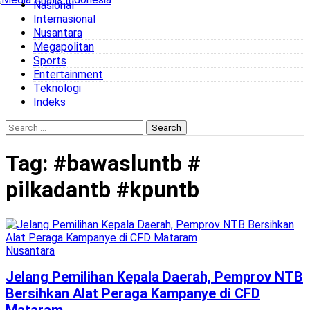
Nasional
to
Internasional
content
Nusantara
Megapolitan
Sports
Entertainment
Teknologi
Indeks
Search
for:
Tag:
#bawasluntb #
pilkadantb #kpuntb
Nusantara
Jelang Pemilihan Kepala Daerah, Pemprov NTB
Bersihkan Alat Peraga Kampanye di CFD