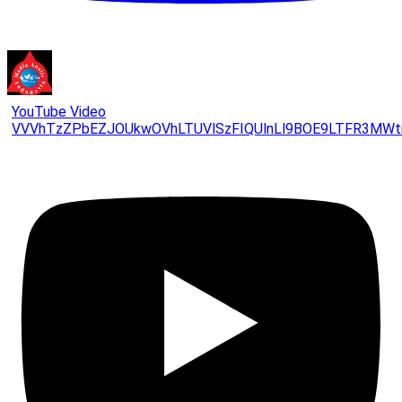
YouTube Video
VVVhTzZPbEZJOUkwOVhLTUVlSzFIQUlnLl9BOE9LTFR3MWt