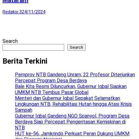
Mataram
Redaksi 3
24/11/2024
Search
Search
Berita Terkini
Pemprov NTB Gandeng Unram, 22 Profesor Diterjunkan
Percepat Program Desa Berdaya
Bale Kita Resmi Diluncurkan, Gubernur Iqbal Siapkan
UMKM NTB Tembus Pasar Global
Menteri dan Gubernur Iqbal Sepakat Selamatkan
Lingkungan NTB, Rehabilitasi Hutan hingga Atasi Krisis
Sampah
Gubernur Iqbal Gandeng NGO Spanyol, Program Desa
Berdaya Siap Percepat Pengentasan Kemiskinan di
NTB
HUT ke-56, Jamkrindo Perkuat Peran Dukung UMKM