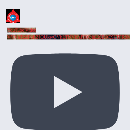
YouTube Video
VVVhTzZPbEZJOUkwOVhLTUVlSzFIQUlnLl9BOE9LTFR3