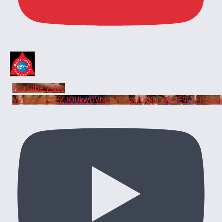
YouTube Video
VVVhTzZPbEZJOUkwOVhLTUVlSzFIQUlnLl9BOE9LTFR3MW