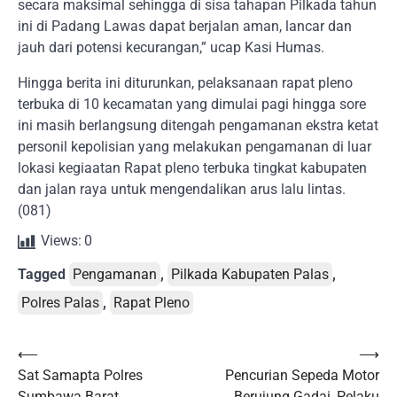
secara maksimal sehingga di sisa tahapan Pilkada tahun
ini di Padang Lawas dapat berjalan aman, lancar dan
jauh dari potensi kecurangan,” ucap Kasi Humas.
Hingga berita ini diturunkan, pelaksanaan rapat pleno
terbuka di 10 kecamatan yang dimulai pagi hingga sore
ini masih berlangsung ditengah pengamanan ekstra ketat
personil kepolisian yang melakukan pengamanan di luar
lokasi kegiaatan Rapat pleno terbuka tingkat kabupaten
dan jalan raya untuk mengendalikan arus lalu lintas.
(081)
Views:
0
Tagged
Pengamanan
,
Pilkada Kabupaten Palas
,
Polres Palas
,
Rapat Pleno
Post
⟵
⟶
Sat Samapta Polres
Pencurian Sepeda Motor
navigation
Sumbawa Barat
Berujung Gadai, Pelaku