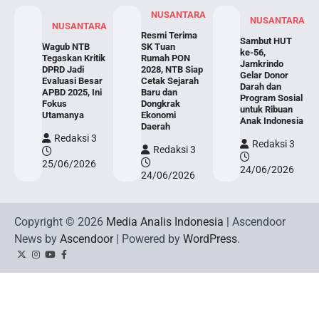
NUSANTARA
NUSANTARA
NUSANTARA
Resmi Terima
Sambut HUT
Wagub NTB
SK Tuan
ke-56,
Tegaskan Kritik
Rumah PON
Jamkrindo
DPRD Jadi
2028, NTB Siap
Gelar Donor
Evaluasi Besar
Cetak Sejarah
Darah dan
APBD 2025, Ini
Baru dan
Program Sosial
Fokus
Dongkrak
untuk Ribuan
Utamanya
Ekonomi
Anak Indonesia
Daerah
Redaksi 3
Redaksi 3
Redaksi 3
25/06/2026
24/06/2026
24/06/2026
Copyright © 2026
Media Analis Indonesia
| Ascendoor
News by
Ascendoor
| Powered by
WordPress
.
Twitter
Instagram
YouTube
Facebook