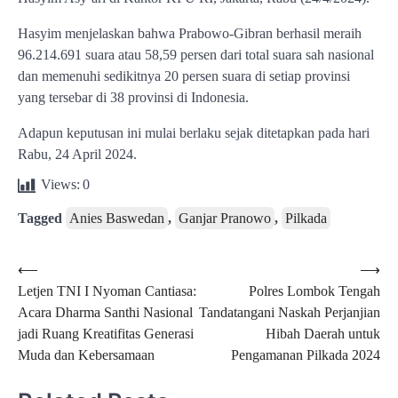
Hasyim menjelaskan bahwa Prabowo-Gibran berhasil meraih
96.214.691 suara atau 58,59 persen dari total suara sah nasional
dan memenuhi sedikitnya 20 persen suara di setiap provinsi
yang tersebar di 38 provinsi di Indonesia.
Adapun keputusan ini mulai berlaku sejak ditetapkan pada hari
Rabu, 24 April 2024.
Views:
0
Tagged
Anies Baswedan
,
Ganjar Pranowo
,
Pilkada
Post
⟵
⟶
Letjen TNI I Nyoman Cantiasa:
Polres Lombok Tengah
navigation
Acara Dharma Santhi Nasional
Tandatangani Naskah Perjanjian
jadi Ruang Kreatifitas Generasi
Hibah Daerah untuk
Muda dan Kebersamaan
Pengamanan Pilkada 2024