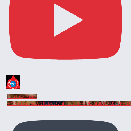
YouTube Video
VVVhTzZPbEZJOUkwOVhLTUVlSzFIQUlnLl9BOE9LTFR3