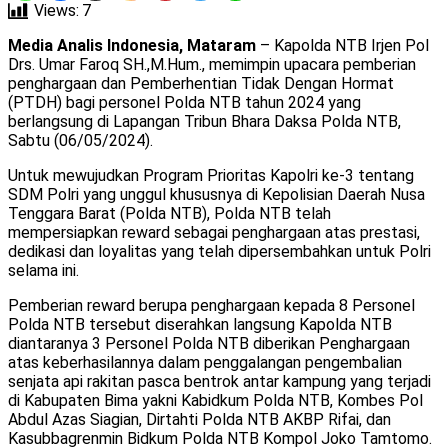
Views:
7
Media Analis Indonesia, Mataram
– Kapolda NTB Irjen Pol
Drs. Umar Faroq SH.,M.Hum., memimpin upacara pemberian
penghargaan dan Pemberhentian Tidak Dengan Hormat
(PTDH) bagi personel Polda NTB tahun 2024 yang
berlangsung di Lapangan Tribun Bhara Daksa Polda NTB,
Sabtu (06/05/2024).
Untuk mewujudkan Program Prioritas Kapolri ke-3 tentang
SDM Polri yang unggul khususnya di Kepolisian Daerah Nusa
Tenggara Barat (Polda NTB), Polda NTB telah
mempersiapkan reward sebagai penghargaan atas prestasi,
dedikasi dan loyalitas yang telah dipersembahkan untuk Polri
selama ini.
Pemberian reward berupa penghargaan kepada 8 Personel
Polda NTB tersebut diserahkan langsung Kapolda NTB
diantaranya 3 Personel Polda NTB diberikan Penghargaan
atas keberhasilannya dalam penggalangan pengembalian
senjata api rakitan pasca bentrok antar kampung yang terjadi
di Kabupaten Bima yakni Kabidkum Polda NTB, Kombes Pol
Abdul Azas Siagian, Dirtahti Polda NTB AKBP Rifai, dan
Kasubbagrenmin Bidkum Polda NTB Kompol Joko Tamtomo.