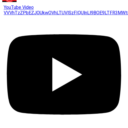
YouTube Video
VVVhTzZPbEZJOUkwOVhLTUVlSzFIQUlnLl9BOE9LTFR3MWt