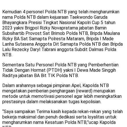
Kemudian 4 personel Polda NTB yang telah mengharumkan
nama Polda NTB dalam kejuaraan Taekwondo Garuda
Bhayangkara Presisi Tingkat Nasional Kapolri Cup 5 tahun
2023 yakni Brigpol Rizky Novapratama jabatan Bamin
Subsihartib Provost Sat Brimob Polda NTB, Bripda Maulana
Rizky BA Sat Samapta Polresta Mataram, Bripda I Made
Lanha Sutasena Anggota Dit Samapta Polda NTB dan Bripda
Lalu Rezecky Daryl Tabrani anggota Subdit Dalmas Polda
NTB.
Sementara Satu Personel Polda NTB yang Pemberhentian
Tidak Dengan Hormat (PTDH) yakni I Dewa Made Singgih
Raditya jabatan BA Bit TIK Polda NTB.
Dalam arahannya sebagai pimpinan Apel, Kapolda NTB
mengatakan pemberian penghargaan (reward) merupakan
metode untuk memotivasi personel agar lebih meningkatkan
prestasinya dalam melaksanakan tugas kepolisian.
“Saya sampaikan Terima kasih kepada rekan-rekan yang telah
bekerja maksimal dan penuh dedikasi serta loyalitas untuk
mengharumkan nama Kesatuan Polda NTB,”ucap Kapolda