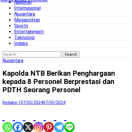
Nasional
to
Internasional
content
Nusantara
Megapolitan
Sports
Entertainment
Teknologi
Indeks
Search
for:
Nusantara
Kapolda NTB Berikan Penghargaan
kepada 8 Personel Berprestasi dan
PDTH Seorang Personel
Redaksi 1
07/05/2024
07/05/2024