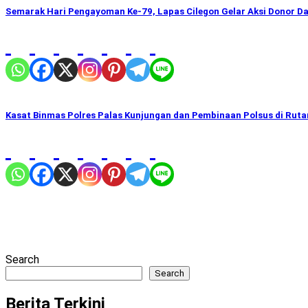
Semarak Hari Pengayoman Ke-79, Lapas Cilegon Gelar Aksi Donor D
Kasat Binmas Polres Palas Kunjungan dan Pembinaan Polsus di Rutan
Search
Search
Berita Terkini