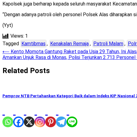
Kapolsek juga berharap kepada seluruh masyarakat Kecamatan 
“Dengan adanya patroli oleh personel Polsek Alas diharapkan s
(Yyt)
Views:
1
Tagged
Kamtibmas
,
Kenakalan Remaja
,
Patroli Malam
,
Pol
Post
⟵
Kento Momota Gantung Raket pada Usia 29 Tahun, Ini Ala
Amankan Unjuk Rasa di Monas, Polisi Terjunkan 2.713 Persone
navigation
Related Posts
Pemprov NTB Pertahankan Kategori Baik dalam Indeks KIP Nasional