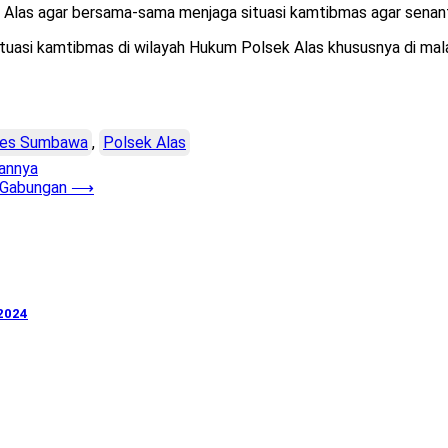
Alas agar bersama-sama menjaga situasi kamtibmas agar senant
ituasi kamtibmas di wilayah Hukum Polsek Alas khususnya di mal
res Sumbawa
,
Polsek Alas
sannya
l Gabungan
⟶
 2024