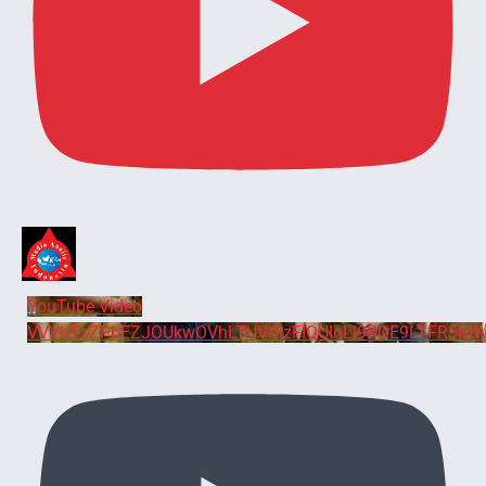
YouTube Video
VVVhTzZPbEZJOUkwOVhLTUVlSzFIQUlnLl9BOE9LTFR3MW