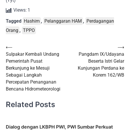
(Yyt)
Views:
1
Tagged
Hashim
,
Pelanggaran HAM
,
Perdagangan
Orang
,
TPPO
Post
⟵
⟶
Sulpakar Kembali Undang
Pangdam IX/Udayana
navigation
Pemerintah Pusat
Beserta Istri Gelar
Berkunjung ke Mesuji
Kunjungan Perdana ke
Sebagai Langkah
Korem 162/WB
Percepatan Penanganan
Bencana Hidrometeorologi
Related Posts
Dialog dengan LKBPH PWI, PWI Sumbar Perkuat