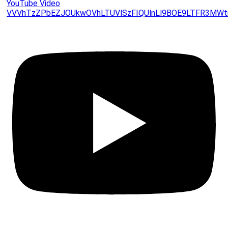
YouTube Video
VVVhTzZPbEZJOUkwOVhLTUVlSzFIQUlnLl9BOE9LTFR3MWt