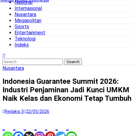
Nasional
to
Internasional
content
Nusantara
Megapolitan
Sports
Entertainment
Teknologi
Indeks
Search
for:
Nusantara
Indonesia Guarantee Summit 2026:
Industri Penjaminan Jadi Kunci UMKM
Naik Kelas dan Ekonomi Tetap Tumbuh
Redaksi 3
22/05/2026