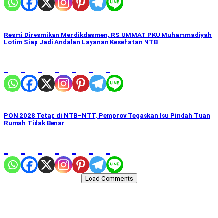
Resmi Diresmikan Mendikdasmen, RS UMMAT PKU Muhammadiyah
Lotim Siap Jadi Andalan Layanan Kesehatan NTB
PON 2028 Tetap di NTB–NTT, Pemprov Tegaskan Isu Pindah Tuan
Rumah Tidak Benar
Load Comments