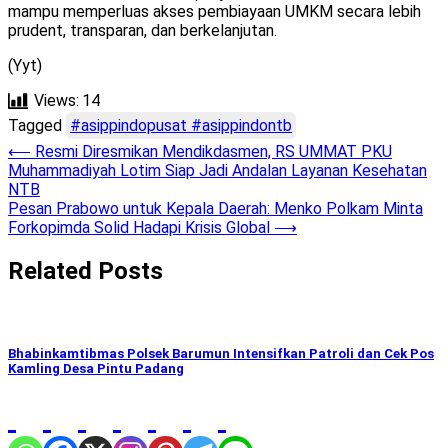
mampu memperluas akses pembiayaan UMKM secara lebih
prudent, transparan, dan berkelanjutan.
(Yyt)
Views:
14
Tagged
#asippindopusat #asippindontb
Post
⟵
Resmi Diresmikan Mendikdasmen, RS UMMAT PKU
Muhammadiyah Lotim Siap Jadi Andalan Layanan Kesehatan
navigation
NTB
Pesan Prabowo untuk Kepala Daerah: Menko Polkam Minta
Forkopimda Solid Hadapi Krisis Global
⟶
Related Posts
Bhabinkamtibmas Polsek Barumun Intensifkan Patroli dan Cek Pos
Kamling Desa Pintu Padang