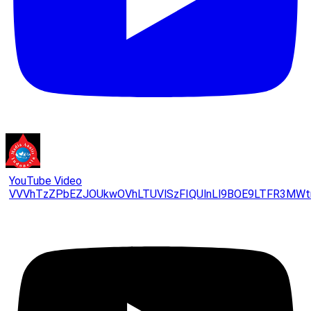
YouTube Video
VVVhTzZPbEZJOUkwOVhLTUVlSzFIQUlnLl9BOE9LTFR3MWt