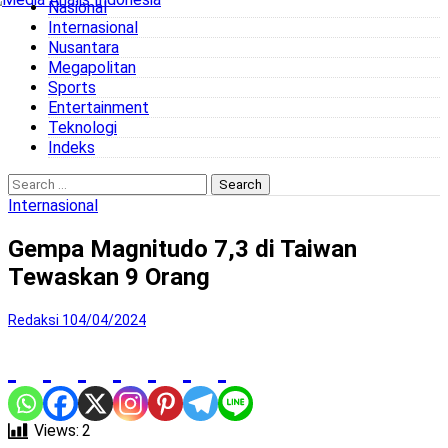
Nasional
to
Internasional
content
Nusantara
Megapolitan
Sports
Entertainment
Teknologi
Indeks
Search
for:
Internasional
Gempa Magnitudo 7,3 di Taiwan
Tewaskan 9 Orang
Redaksi 1
04/04/2024
Views:
2