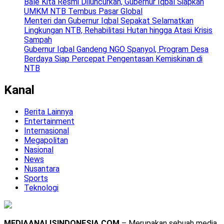
Bale Kita Resmi Diluncurkan, Gubernur Iqbal Siapkan
UMKM NTB Tembus Pasar Global
Menteri dan Gubernur Iqbal Sepakat Selamatkan
Lingkungan NTB, Rehabilitasi Hutan hingga Atasi Krisis
Sampah
Gubernur Iqbal Gandeng NGO Spanyol, Program Desa
Berdaya Siap Percepat Pengentasan Kemiskinan di
NTB
Kanal
Berita Lainnya
Entertainment
Internasional
Megapolitan
Nasional
News
Nusantara
Sports
Teknologi
MEDIAANALISINDONESIA.COM
– Merupakan sebuah media