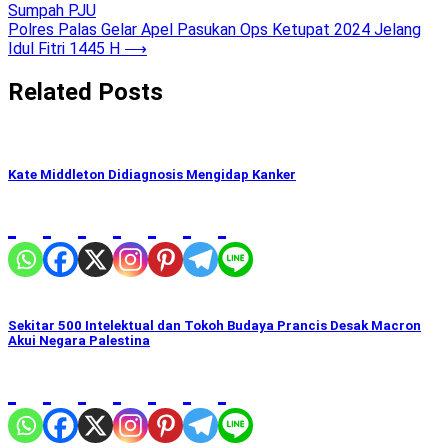
Sumpah PJU
navigation
Polres Palas Gelar Apel Pasukan Ops Ketupat 2024 Jelang
Idul Fitri 1445 H
⟶
Related Posts
Kate Middleton Didiagnosis Mengidap Kanker
Sekitar 500 Intelektual dan Tokoh Budaya Prancis Desak Macron
Akui Negara Palestina