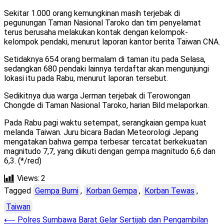
Sekitar 1.000 orang kemungkinan masih terjebak di
pegunungan Taman Nasional Taroko dan tim penyelamat
terus berusaha melakukan kontak dengan kelompok-
kelompok pendaki, menurut laporan kantor berita Taiwan CNA.
Setidaknya 654 orang bermalam di taman itu pada Selasa,
sedangkan 680 pendaki lainnya terdaftar akan mengunjungi
lokasi itu pada Rabu, menurut laporan tersebut.
Sedikitnya dua warga Jerman terjebak di Terowongan
Chongde di Taman Nasional Taroko, harian Bild melaporkan.
Pada Rabu pagi waktu setempat, serangkaian gempa kuat
melanda Taiwan. Juru bicara Badan Meteorologi Jepang
mengatakan bahwa gempa terbesar tercatat berkekuatan
magnitudo 7,7, yang diikuti dengan gempa magnitudo 6,6 dan
6,3. (*/red)
Views:
2
Tagged
Gempa Bumi
,
Korban Gempa
,
Korban Tewas
,
Taiwan
Post
⟵
Polres Sumbawa Barat Gelar Sertijab dan Pengambilan