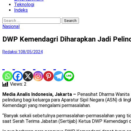
Teknologi
Indeks
Search
for:
Nasional
DWP Kemendagri Diharapkan Jadi Pelin
Redaksi 1
08/05/2024
Views:
2
Media Analis Indonesia, Jakarta –
Penasihat Dharma Wanita 
pelindung bagi keluarga para Aparatur Sipil Negara (ASN) di 
Kemendagri yang mengalami permasalahan.
“Banyak sekali sebetulnya permasalahan-permasalahan yang tida
saat Serah Terima Jabatan (Sertijab) Ketua DWP Kemendagri d