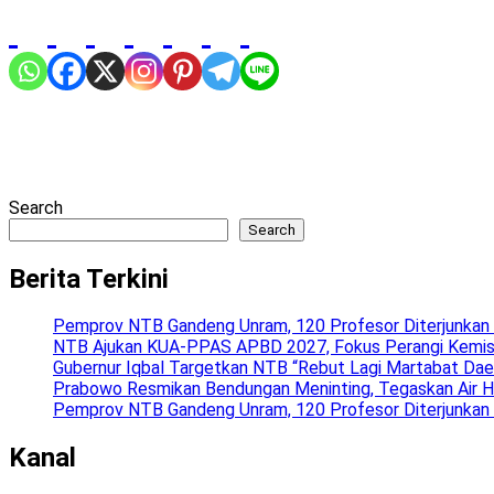
Search
Search
Berita Terkini
Pemprov NTB Gandeng Unram, 120 Profesor Diterjunkan
NTB Ajukan KUA-PPAS APBD 2027, Fokus Perangi Kemisk
Gubernur Iqbal Targetkan NTB “Rebut Lagi Martabat Dae
Prabowo Resmikan Bendungan Meninting, Tegaskan Air H
Pemprov NTB Gandeng Unram, 120 Profesor Diterjunkan
Kanal