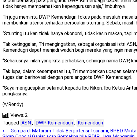
Ia pun berharap para pengurus DWP Kemendagri dapat turun s
tidak hanya memperhatikan kepengurusan saja,” imbuhnya.
Tri juga meminta DWP Kemendagri fokus pada masalah-masalah p
memberikan atensi terhadap persoalan stunting. Sebab, masih
“Stunting itu kan tidak hanya ekonomi, tidak kasih makan, tapi 
Tak ketinggalan, Tri mengingatkan, sebagai organisasi istri
Kemendagri dapat menjadi wadah bagi mereka yang ingin menyu
“Seharusnya inilah yang kita perhatikan, sehingga nama DWP, 
Tak lupa, dalam kesempatan itu, Tri memberikan ucapan selam
tugas dan berinovasi dengan para anggota DWP Kemendagri.
“Saya mengucapkan selamat kepada Ibu Niken. Ibu Ketua Antar
pungkasnya.
(*/Rendy)
Views:
2
Tagged
ASN
,
DWP Kemendagri
,
Kemendagri
Post
⟵
Gempa di Mataram Tidak Berpotensi Tsunami, BPBD Minta
Sikap Oposisi Ganjar akan Bermakna bila PDIP Juga Mengamini