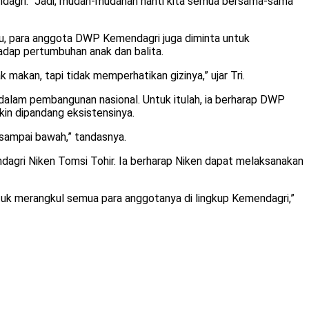
dagri. “Jadi, mudah-mudahan nanti kita semua bersama-sama
tu, para anggota DWP Kemendagri juga diminta untuk
dap pertumbuhan anak dan balita.
 makan, tapi tidak memperhatikan gizinya,” ujar Tri.
alam pembangunan nasional. Untuk itulah, ia berharap DWP
in dipandang eksistensinya.
 sampai bawah,” tandasnya.
agri Niken Tomsi Tohir. Ia berharap Niken dapat melaksanakan
tuk merangkul semua para anggotanya di lingkup Kemendagri,”