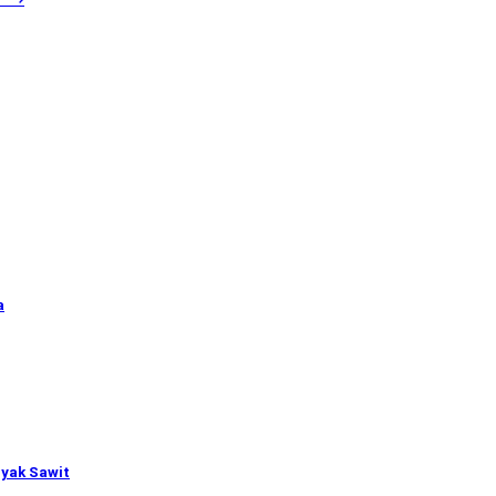
a
nyak Sawit