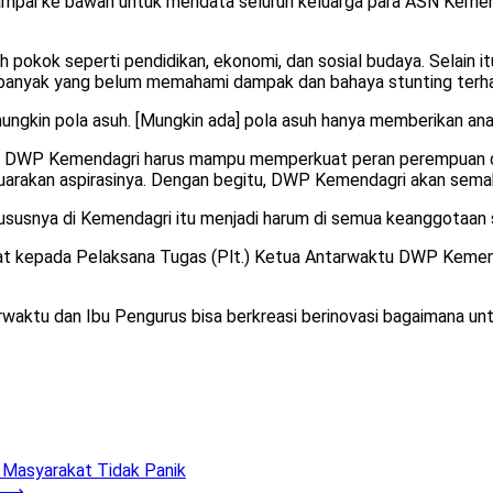
ampai ke bawah untuk mendata seluruh keluarga para ASN Kemen
okok seperti pendidikan, ekonomi, dan sosial budaya. Selain i
 banyak yang belum memahami dampak dan bahaya stunting terha
mungkin pola asuh. [Mungkin ada] pola asuh hanya memberikan anak
 ASN, DWP Kemendagri harus mampu memperkuat peran perempuan d
arakan aspirasinya. Dengan begitu, DWP Kemendagri akan semak
khususnya di Kemendagri itu menjadi harum di semua keanggotaan
at kepada Pelaksana Tugas (Plt.) Ketua Antarwaktu DWP Kemend
waktu dan Ibu Pengurus bisa berkreasi berinovasi bagaimana un
 Masyarakat Tidak Panik
⟶