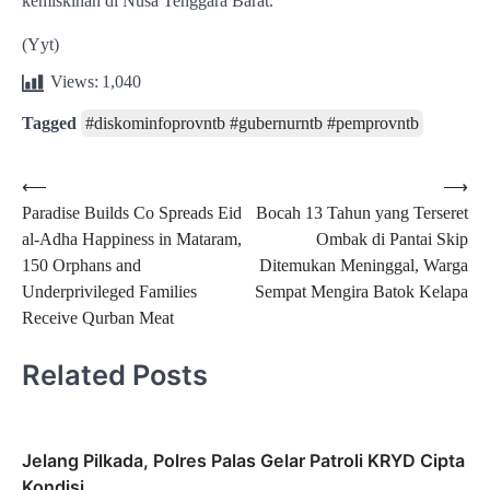
kemiskinan di Nusa Tenggara Barat.
(Yyt)
Views:
1,040
Tagged
#diskominfoprovntb #gubernurntb #pemprovntb
Post
⟵
⟶
Paradise Builds Co Spreads Eid
Bocah 13 Tahun yang Terseret
navigation
al-Adha Happiness in Mataram,
Ombak di Pantai Skip
150 Orphans and
Ditemukan Meninggal, Warga
Underprivileged Families
Sempat Mengira Batok Kelapa
Receive Qurban Meat
Related Posts
Jelang Pilkada, Polres Palas Gelar Patroli KRYD Cipta
Kondisi