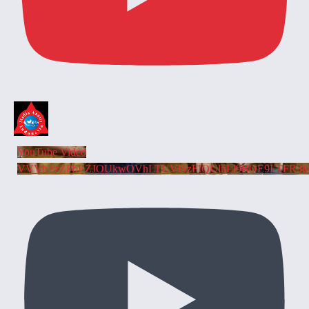
YouTube Video
VVVhTzZPbEZJOUkwOVhLTUVlSzFIQUlnLl9BOE9LTFR3