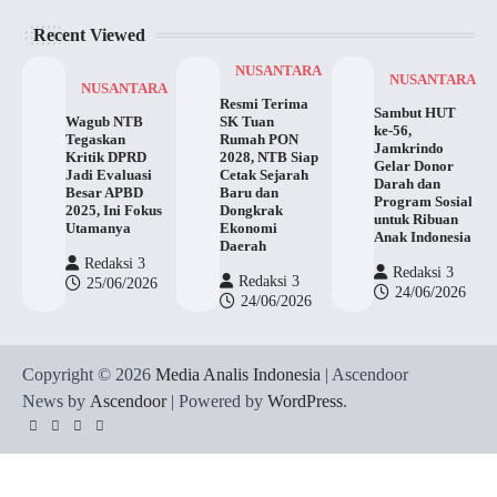
Recent Viewed
NUSANTARA
NUSANTARA
NUSANTARA
Resmi Terima
Sambut HUT
Wagub NTB
SK Tuan
ke-56,
Tegaskan
Rumah PON
Jamkrindo
Kritik DPRD
2028, NTB Siap
Gelar Donor
Jadi Evaluasi
Cetak Sejarah
Darah dan
Besar APBD
Baru dan
Program Sosial
2025, Ini Fokus
Dongkrak
untuk Ribuan
Utamanya
Ekonomi
Anak Indonesia
Daerah
Redaksi 3
Redaksi 3
Redaksi 3
25/06/2026
24/06/2026
24/06/2026
Copyright © 2026
Media Analis Indonesia
| Ascendoor
News by
Ascendoor
| Powered by
WordPress
.
Twitter
Instagram
YouTube
Facebook