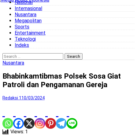
Nasional
to
Internasional
content
Nusantara
Megapolitan
Sports
Entertainment
Teknologi
Indeks
Search
for:
Nusantara
Bhabinkamtibmas Polsek Sosa Giat
Patroli dan Pengamanan Gereja
Redaksi 1
10/03/2024
Views:
1