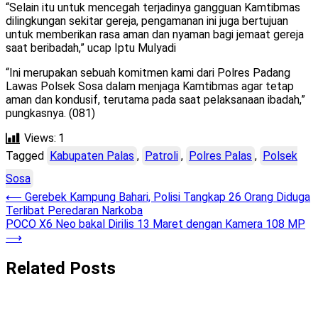
“Selain itu untuk mencegah terjadinya gangguan Kamtibmas
dilingkungan sekitar gereja, pengamanan ini juga bertujuan
untuk memberikan rasa aman dan nyaman bagi jemaat gereja
saat beribadah,” ucap Iptu Mulyadi
“Ini merupakan sebuah komitmen kami dari Polres Padang
Lawas Polsek Sosa dalam menjaga Kamtibmas agar tetap
aman dan kondusif, terutama pada saat pelaksanaan ibadah,”
pungkasnya. (081)
Views:
1
Tagged
Kabupaten Palas
,
Patroli
,
Polres Palas
,
Polsek
Sosa
Post
⟵
Gerebek Kampung Bahari, Polisi Tangkap 26 Orang Diduga
Terlibat Peredaran Narkoba
navigation
POCO X6 Neo bakal Dirilis 13 Maret dengan Kamera 108 MP
⟶
Related Posts