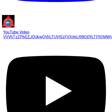
YouTube Video
VVVhTzZPbEZJOUkwOVhLTUVlSzFIQUlnLl9BOE9LTFR3MWt