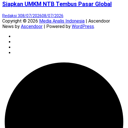
Siapkan UMKM NTB Tembus Pasar Global
Redaksi 3
08/07/2026
08/07/2026
Copyright © 2026
Media Analis Indonesia
| Ascendoor
News by
Ascendoor
| Powered by
WordPress
.
Twitter
Instagram
YouTube
Facebook