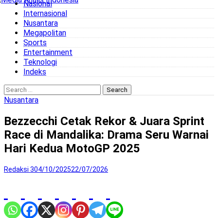
Nasional
to
Internasional
content
Nusantara
Megapolitan
Sports
Entertainment
Teknologi
Indeks
Search
for:
Nusantara
Bezzecchi Cetak Rekor & Juara Sprint
Race di Mandalika: Drama Seru Warnai
Hari Kedua MotoGP 2025
Redaksi 3
04/10/2025
22/07/2026