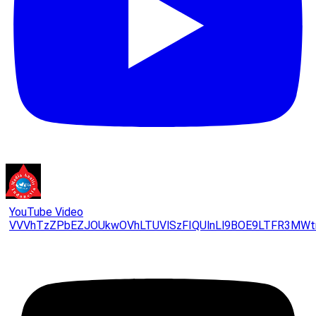
YouTube Video
VVVhTzZPbEZJOUkwOVhLTUVlSzFIQUlnLl9BOE9LTFR3MWt