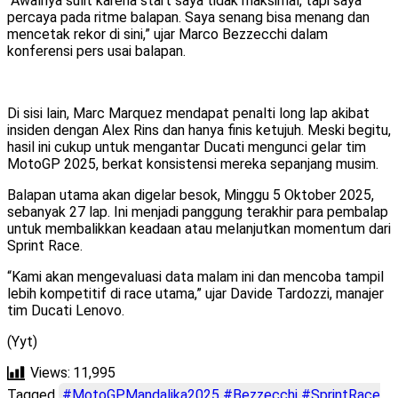
“Awalnya sulit karena start saya tidak maksimal, tapi saya
percaya pada ritme balapan. Saya senang bisa menang dan
mencetak rekor di sini,” ujar Marco Bezzecchi dalam
konferensi pers usai balapan.
Di sisi lain, Marc Marquez mendapat penalti long lap akibat
insiden dengan Alex Rins dan hanya finis ketujuh. Meski begitu,
hasil ini cukup untuk mengantar Ducati mengunci gelar tim
MotoGP 2025, berkat konsistensi mereka sepanjang musim.
Balapan utama akan digelar besok, Minggu 5 Oktober 2025,
sebanyak 27 lap. Ini menjadi panggung terakhir para pembalap
untuk membalikkan keadaan atau melanjutkan momentum dari
Sprint Race.
“Kami akan mengevaluasi data malam ini dan mencoba tampil
lebih kompetitif di race utama,” ujar Davide Tardozzi, manajer
tim Ducati Lenovo.
(Yyt)
Views:
11,995
Tagged
#MotoGPMandalika2025 #Bezzecchi #SprintRace