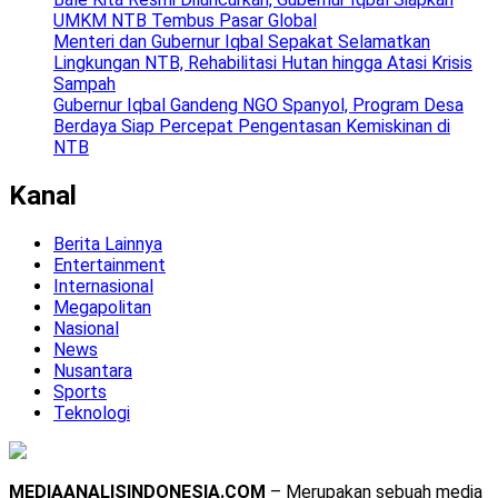
UMKM NTB Tembus Pasar Global
Menteri dan Gubernur Iqbal Sepakat Selamatkan
Lingkungan NTB, Rehabilitasi Hutan hingga Atasi Krisis
Sampah
Gubernur Iqbal Gandeng NGO Spanyol, Program Desa
Berdaya Siap Percepat Pengentasan Kemiskinan di
NTB
Kanal
Berita Lainnya
Entertainment
Internasional
Megapolitan
Nasional
News
Nusantara
Sports
Teknologi
MEDIAANALISINDONESIA.COM
– Merupakan sebuah media