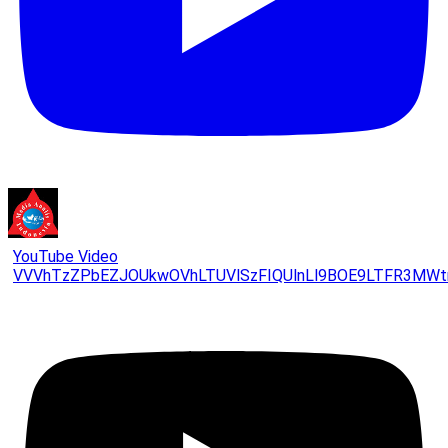
YouTube Video
VVVhTzZPbEZJOUkwOVhLTUVlSzFIQUlnLl9BOE9LTFR3MWt