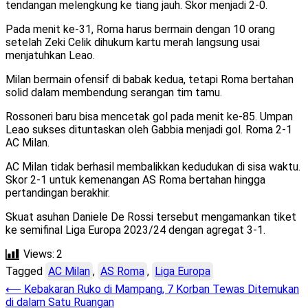
tendangan melengkung ke tiang jauh. Skor menjadi 2-0.
Pada menit ke-31, Roma harus bermain dengan 10 orang
setelah Zeki Celik dihukum kartu merah langsung usai
menjatuhkan Leao.
Milan bermain ofensif di babak kedua, tetapi Roma bertahan
solid dalam membendung serangan tim tamu.
Rossoneri baru bisa mencetak gol pada menit ke-85. Umpan
Leao sukses dituntaskan oleh Gabbia menjadi gol. Roma 2-1
AC Milan.
AC Milan tidak berhasil membalikkan kedudukan di sisa waktu.
Skor 2-1 untuk kemenangan AS Roma bertahan hingga
pertandingan berakhir.
Skuat asuhan Daniele De Rossi tersebut mengamankan tiket
ke semifinal Liga Europa 2023/24 dengan agregat 3-1.
Views:
2
Tagged
AC Milan
,
AS Roma
,
Liga Europa
Post
⟵
Kebakaran Ruko di Mampang, 7 Korban Tewas Ditemukan
di dalam Satu Ruangan