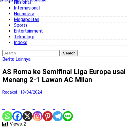
Nasional
to
Internasional
content
Nusantara
Megapolitan
Sports
Entertainment
Teknologi
Indeks
Search
for:
Berita Lainnya
AS Roma ke Semifinal Liga Europa usai
Menang 2-1 Lawan AC Milan
Redaksi 1
19/04/2024
Views:
2