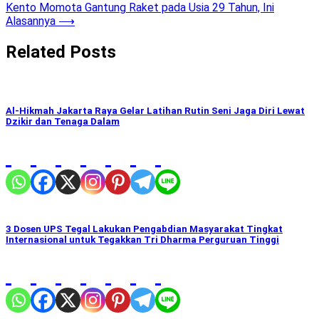
navigation
Kento Momota Gantung Raket pada Usia 29 Tahun, Ini
Alasannya
⟶
Related Posts
Al-Hikmah Jakarta Raya Gelar Latihan Rutin Seni Jaga Diri Lewat
Dzikir dan Tenaga Dalam
3 Dosen UPS Tegal Lakukan Pengabdian Masyarakat Tingkat
Internasional untuk Tegakkan Tri Dharma Perguruan Tinggi