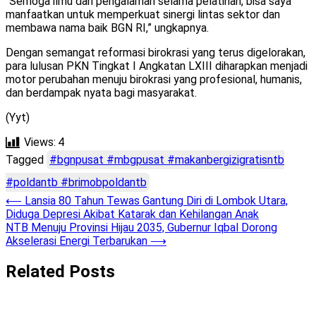
“Semoga ilmu dan pengalaman selama pelatihan, bisa saya
manfaatkan untuk memperkuat sinergi lintas sektor dan
membawa nama baik BGN RI,” ungkapnya.
Dengan semangat reformasi birokrasi yang terus digelorakan,
para lulusan PKN Tingkat I Angkatan LXIII diharapkan menjadi
motor perubahan menuju birokrasi yang profesional, humanis,
dan berdampak nyata bagi masyarakat.
(Yyt)
Views:
4
Tagged
#bgnpusat #mbgpusat #makanbergizigratisntb
#poldantb #brimobpoldantb
Post
⟵
Lansia 80 Tahun Tewas Gantung Diri di Lombok Utara,
Diduga Depresi Akibat Katarak dan Kehilangan Anak
navigation
NTB Menuju Provinsi Hijau 2035, Gubernur Iqbal Dorong
Akselerasi Energi Terbarukan
⟶
Related Posts