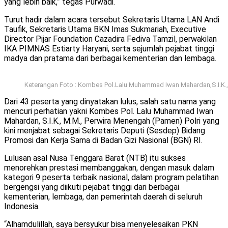
yang lebih baik,” tegas Purwadi.
Turut hadir dalam acara tersebut Sekretaris Utama LAN Andi
Taufik, Sekretaris Utama BKN Imas Sukmariah, Executive
Director Pijar Foundation Cazadira Fediva Tamzil, perwakilan
IKA PIMNAS Estiarty Haryani, serta sejumlah pejabat tinggi
madya dan pratama dari berbagai kementerian dan lembaga.
Keterangan Foto : Kombes Pol.Lalu Muhammad Iwan Mahardan,S.I.K., 
Dari 43 peserta yang dinyatakan lulus, salah satu nama yang
mencuri perhatian yakni Kombes Pol. Lalu Muhammad Iwan
Mahardan, S.I.K., M.M., Perwira Menengah (Pamen) Polri yang
kini menjabat sebagai Sekretaris Deputi (Sesdep) Bidang
Promosi dan Kerja Sama di Badan Gizi Nasional (BGN) RI.
Lulusan asal Nusa Tenggara Barat (NTB) itu sukses
menorehkan prestasi membanggakan, dengan masuk dalam
kategori 9 peserta terbaik nasional, dalam program pelatihan
bergengsi yang diikuti pejabat tinggi dari berbagai
kementerian, lembaga, dan pemerintah daerah di seluruh
Indonesia.
“Alhamdulillah, saya bersyukur bisa menyelesaikan PKN