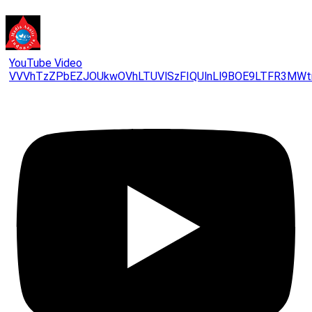
YouTube Video
VVVhTzZPbEZJOUkwOVhLTUVlSzFIQUlnLl9BOE9LTFR3MWt