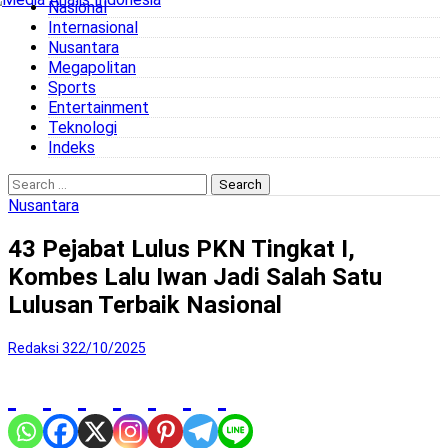
Nasional
to
Internasional
content
Nusantara
Megapolitan
Sports
Entertainment
Teknologi
Indeks
Search
for:
Nusantara
43 Pejabat Lulus PKN Tingkat I,
Kombes Lalu Iwan Jadi Salah Satu
Lulusan Terbaik Nasional
Redaksi 3
22/10/2025