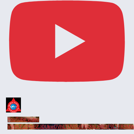
YouTube Video
VVVhTzZPbEZJOUkwOVhLTUVlSzFIQUlnLl9BOE9LTFR3MW