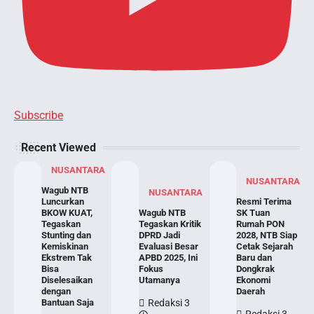
Subscribe
Recent Viewed
NUSANTARA
NUSANTARA
Wagub NTB
NUSANTARA
Luncurkan
Resmi Terima
BKOW KUAT,
Wagub NTB
SK Tuan
Tegaskan
Tegaskan Kritik
Rumah PON
Stunting dan
DPRD Jadi
2028, NTB Siap
Kemiskinan
Evaluasi Besar
Cetak Sejarah
Ekstrem Tak
APBD 2025, Ini
Baru dan
Bisa
Fokus
Dongkrak
Diselesaikan
Utamanya
Ekonomi
dengan
Daerah
Bantuan Saja
Redaksi 3