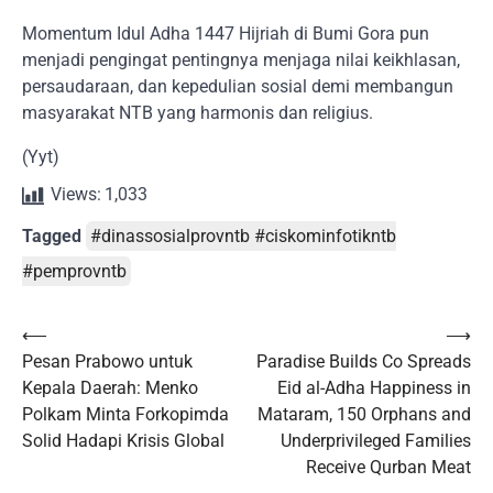
Momentum Idul Adha 1447 Hijriah di Bumi Gora pun
menjadi pengingat pentingnya menjaga nilai keikhlasan,
persaudaraan, dan kepedulian sosial demi membangun
masyarakat NTB yang harmonis dan religius.
(Yyt)
Views:
1,033
Tagged
#dinassosialprovntb #ciskominfotikntb
#pemprovntb
Post
⟵
⟶
Pesan Prabowo untuk
Paradise Builds Co Spreads
navigation
Kepala Daerah: Menko
Eid al-Adha Happiness in
Polkam Minta Forkopimda
Mataram, 150 Orphans and
Solid Hadapi Krisis Global
Underprivileged Families
Receive Qurban Meat