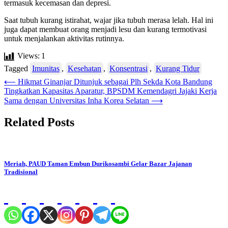
termasuk kecemasan dan depresi.
Saat tubuh kurang istirahat, wajar jika tubuh merasa lelah. Hal ini
juga dapat membuat orang menjadi lesu dan kurang termotivasi
untuk menjalankan aktivitas rutinnya.
Views:
1
Tagged
Imunitas
,
Kesehatan
,
Konsentrasi
,
Kurang Tidur
Post
⟵
Hikmat Ginanjar Ditunjuk sebagai Plh Sekda Kota Bandung
Tingkatkan Kapasitas Aparatur, BPSDM Kemendagri Jajaki Kerja
navigation
Sama dengan Universitas Inha Korea Selatan
⟶
Related Posts
Meriah, PAUD Taman Embun Durikosambi Gelar Bazar Jajanan
Tradisional