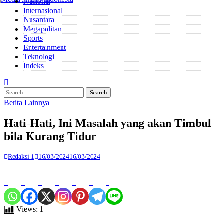
Nasional
to
Internasional
content
Nusantara
Megapolitan
Sports
Entertainment
Teknologi
Indeks
Search
for:
Berita Lainnya
Hati-Hati, Ini Masalah yang akan Timbul
bila Kurang Tidur
Redaksi 1
16/03/2024
16/03/2024
Views:
1