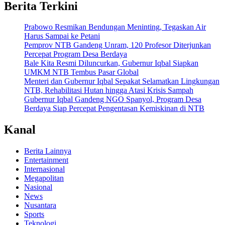
Berita Terkini
Prabowo Resmikan Bendungan Meninting, Tegaskan Air
Harus Sampai ke Petani
Pemprov NTB Gandeng Unram, 120 Profesor Diterjunkan
Percepat Program Desa Berdaya
Bale Kita Resmi Diluncurkan, Gubernur Iqbal Siapkan
UMKM NTB Tembus Pasar Global
Menteri dan Gubernur Iqbal Sepakat Selamatkan Lingkungan
NTB, Rehabilitasi Hutan hingga Atasi Krisis Sampah
Gubernur Iqbal Gandeng NGO Spanyol, Program Desa
Berdaya Siap Percepat Pengentasan Kemiskinan di NTB
Kanal
Berita Lainnya
Entertainment
Internasional
Megapolitan
Nasional
News
Nusantara
Sports
Teknologi