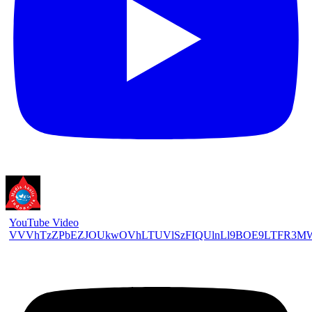
YouTube Video
VVVhTzZPbEZJOUkwOVhLTUVlSzFIQUlnLl9BOE9LTFR3M