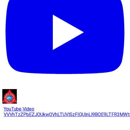
YouTube Video
VVVhTzZPbEZJOUkwOVhLTUVlSzFIQUlnLl9BOE9LTFR3MWt