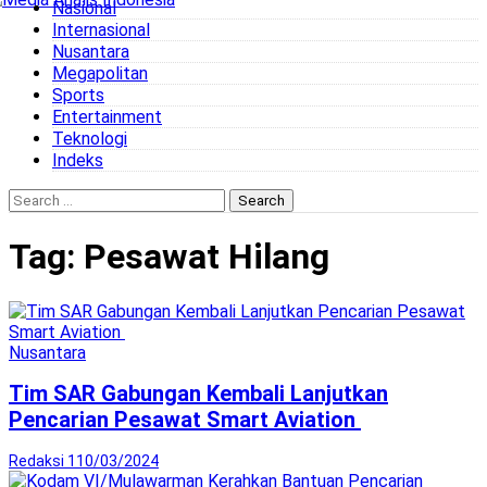
Nasional
to
Internasional
content
Nusantara
Megapolitan
Sports
Entertainment
Teknologi
Indeks
Search
for:
Tag:
Pesawat Hilang
Nusantara
Tim SAR Gabungan Kembali Lanjutkan
Pencarian Pesawat Smart Aviation
Redaksi 1
10/03/2024